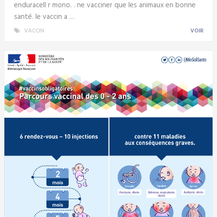
enduracell r mono. . ne vacciner que les animaux en bonne
santé. le vaccin a …
VACCIN
VOIR