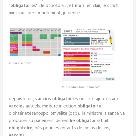
"
obligatoire
s" : le dtpolio à , , et
mois
. en clair, le strict
minimum. personnellement, je pense
Vu sur i0.wp.com
Vu sur cdn-s-ledauphine.com
depuis le er ,
vaccin
s
obligatoire
s ont été ajoutés aux
vaccin
s actuels.
mois
. re injection
obligatoire
:
diphtérietétanospoliomyélite (dtp), la ministre la santé va
proposer au parlement de rendre
obligatoire
huit
obligatoire
, dès pour les enfants de moins de ans,
vaccin
s