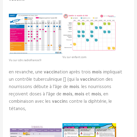
Vu sur enfant.com
Vu sur cdn.radiofrance.fr
en revanche, une
vaccin
ation après trois
mois
impliquait
un contrôle tuberculinique [] (qui la
vaccin
ation des
nourrissons débute à l'âge de
mois
. les nourrissons
reçoivent doses à l'âge de
mois
,
mois
et
mois
, en
combinaison avec les
vaccin
s contre la diphtérie, le
tétanos,