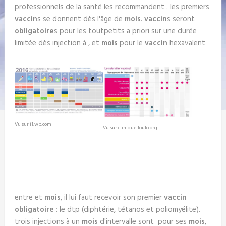
professionnels de la santé les recommandent . les premiers
vaccin
s se donnent dès l'âge de
mois
.
vaccin
s seront
obligatoire
s pour les toutpetits a priori sur une durée
limitée dès injection à , et
mois
pour le
vaccin
hexavalent
Vu sur i1.wp.com
Vu sur clinique-foulo.org
entre et
mois
, il lui faut recevoir son premier
vaccin
obligatoire
: le dtp (diphtérie, tétanos et poliomyélite).
trois injections à un
mois
d'intervalle sont pour ses
mois
,