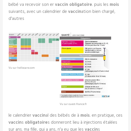
bébé va recevoir son er
vaccin obligatoire
. puis les
mois
suivants, avec un calendrier de
vaccin
ation bien chargé,
d'autres
Vu sur hellocare.com
Vu sur ouest-france.fr
le calendrier
vaccin
al des bébés de à
mois
. en pratique, ces
vaccin
s
obligatoire
s donneront lieu à injections étalées
sur ans. ma fille, qui a ans, n'a eu que les
vaccin
s