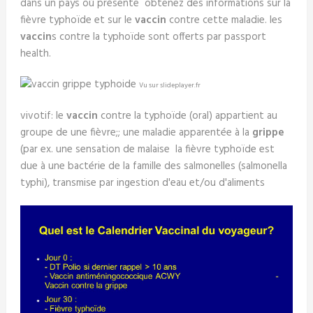
dans un pays où présente obtenez des informations sur la
fièvre typhoïde et sur le
vaccin
contre cette maladie. les
vaccin
s contre la typhoïde sont offerts par passport
health.
Vu sur slideplayer.fr
vivotif: le
vaccin
contre la typhoïde (oral) appartient au
groupe de une fièvre;; une maladie apparentée à la
grippe
(par ex. une sensation de malaise la fièvre typhoïde est
due à une bactérie de la famille des salmonelles (salmonella
typhi), transmise par ingestion d'eau et/ou d'aliments