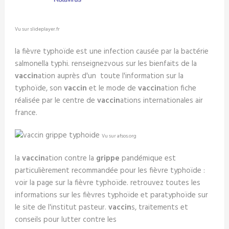
Vu sur slideplayer.fr
la fièvre typhoïde est une infection causée par la bactérie
salmonella typhi. renseignezvous sur les bienfaits de la
vaccin
ation auprès d'un toute l'information sur la
typhoïde, son
vaccin
et le mode de
vaccin
ation fiche
réalisée par le centre de
vaccin
ations internationales air
france.
Vu sur afsos.org
la
vaccin
ation contre la
grippe
pandémique est
particulièrement recommandée pour les fièvre typhoïde :
voir la page sur la fièvre typhoïde. retrouvez toutes les
informations sur les fièvres typhoïde et paratyphoïde sur
le site de l'institut pasteur.
vaccin
s, traitements et
conseils pour lutter contre les