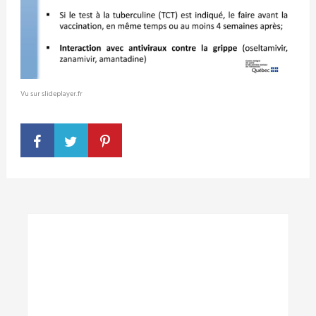
Vu sur slideplayer.fr