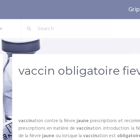
Gri
ne
vaccin obligatoire fie
vaccin
ation contre la fièvre
jaune
prescriptions et recomma
prescriptions en matière de
vaccin
ation. introduction. la f
de la fièvre
jaune
ou lorsque la
vaccin
ation est
obligatoir