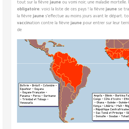
tout sur la fièvre
jaune
ou vomi noir; une maladie mortelle. 
obligatoire
: voici la liste de ces pays ! la fièvre
jaune
se tra
la fièvre
jaune
s'effectue au moins jours avant le départ. to
vaccin
ation contre la fièvre
jaune
pour entrer sur leur terr
de