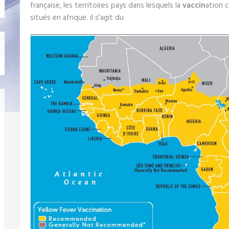
française, les territoires pays dans lesquels la
vaccin
ation c
situés en afrique. il s'agit du