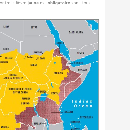
ontre la fièvre
jaune
est
obligatoire
sont tous